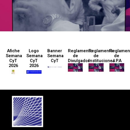
Afiche
Logo
Banner
Reglamento
Reglamento
Reglamen
Semana
Semana
Semana
de
de
de
CyT
CyT
CyT
Divulgador
Instituciones
J.P.A
2026
2026